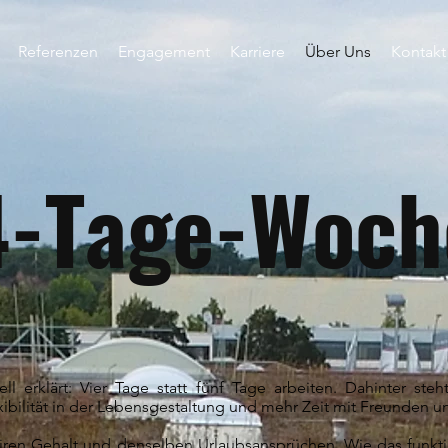
Referenzen
Engagement
Karriere
Über Uns
Kontakt
4-Tage-Woch
l erklärt: Vier Tage statt fünf Tage arbeiten. Dahinter steh
xibilität in der Lebensgestaltung und mehr Zeit mit Freunden u
airen Gehalt und denselben Urlaubsansprüchen. Wie das funktio