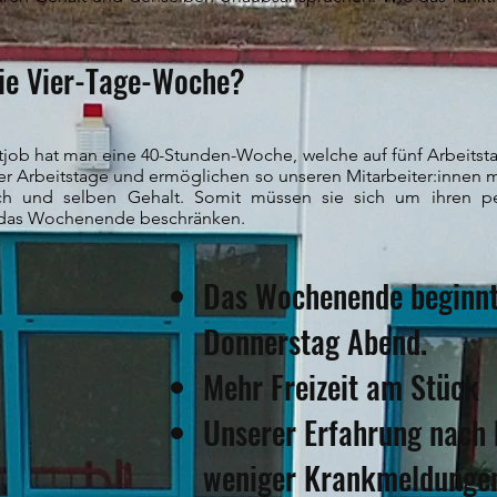
die Vier-Tage-Woche?
job hat man eine 40-Stunden-Woche, welche auf fünf Arbeitstage 
ier Arbeitstage und ermöglichen so unseren Mitarbeiter:innen m
ruch und selben Gehalt. Somit müssen sie sich um ihren p
auf das Wochenende beschränken.
Das Wochenende beginnt
Donnerstag Abend.
Mehr Freizeit am Stüc
Unserer Erfahrung nach
weniger Krankmeldung