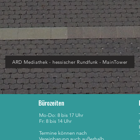
ARD Mediathek - hessischer Rundfunk - MainTower
Bürozeiten
Mo-Do: 8 bis 17 Uhr
Fr: 8 bis 14 Uhr
Termine können nach
Vereinbarung auch außerhalb