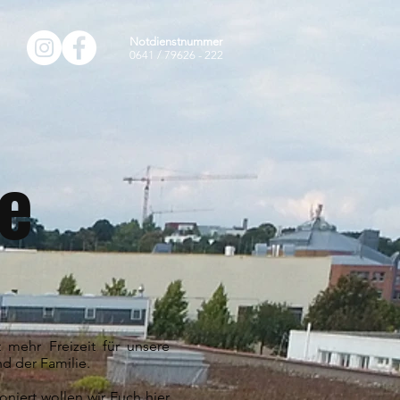
Notdienstnummer
0641 / 79626 - 222
e
t mehr Freizeit für unsere
nd der Familie.
niert wollen wir Euch hier