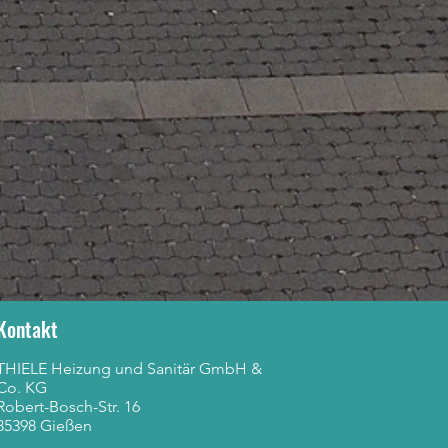
Kontakt
THIELE Heizung und Sanitär GmbH &
Co. KG
Robert-Bosch-Str. 16
35398 Gießen