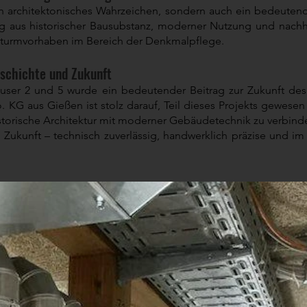
in architektonisches Wahrzeichen, sondern auch ein bedeutende
 aus historischer Bausubstanz, moderner Nutzung und nach
tturmvorhaben im Bereich der Denkmalpflege.
eschichte und Zukunft
user 2 und 5 wurde ein bedeutender Beitrag zur Zukunft des 
KG aus Gießen ist stolz darauf, Teil dieses Projekts gewesen 
storische Architektur mit moderner Gebäudetechnik zu verbind
 Zukunft – technisch zuverlässig, handwerklich präzise und im