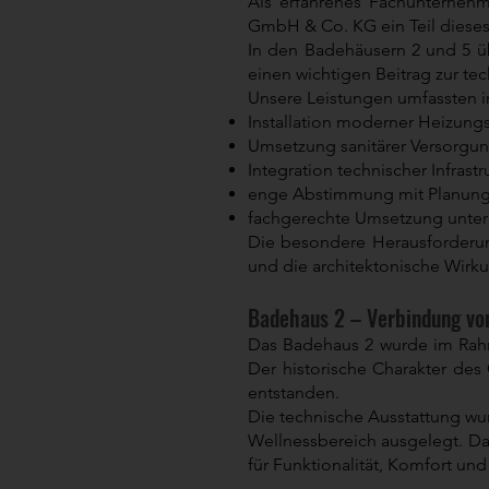
Als erfahrenes Fachunternehm
GmbH & Co. KG ein Teil diese
In den Badehäusern 2 und 5 ü
einen wichtigen Beitrag zur t
Unsere Leistungen umfassten 
Installation moderner Heizung
Umsetzung sanitärer Versorgu
Integration technischer Infrast
enge Abstimmung mit Planung,
fachgerechte Umsetzung unter
Die besondere Herausforderun
und die architektonische Wirku
Badehaus 2 – Verbindung vo
Das Badehaus 2 wurde im Rahm
Der historische Charakter de
entstanden.
Die technische Ausstattung wur
Wellnessbereich ausgelegt. Dab
für Funktionalität, Komfort und