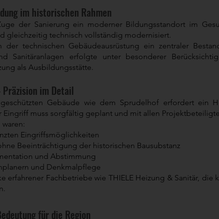
ldung im historischen Rahmen
uge der Sanierung ein moderner Bildungsstandort im Gesun
 gleichzeitig technisch vollständig modernisiert.
on der technischen Gebäudeausrüstung ein zentraler Bestan
d Sanitäranlagen erfolgte unter besonderer Berücksichti
ung als Ausbildungsstätte.
Präzision im Detail
lgeschützten Gebäude wie dem Sprudelhof erfordert ein H
r Eingriff muss sorgfältig geplant und mit allen Projektbeteili
 waren:
nzten Eingriffsmöglichkeiten
ohne Beeinträchtigung der historischen Bausubstanz
mentation und Abstimmung
hplanern und Denkmalpflege
ärke erfahrener Fachbetriebe wie THIELE Heizung & Sanitär, di
n.
Bedeutung für die Region