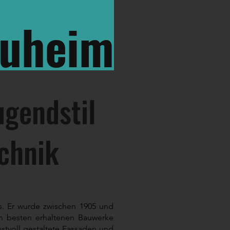
auheim
gendstil
chnik​
. Er wurde zwischen 1905 und
 am besten erhaltenen Bauwerke
stvoll gestaltete Fassaden und