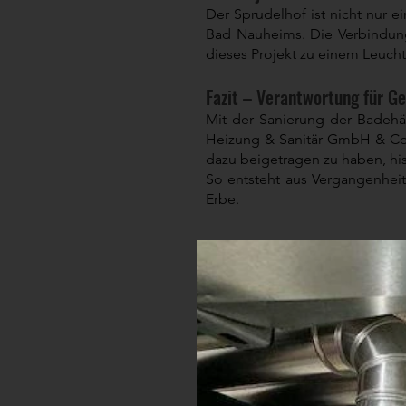
Der Sprudelhof ist nicht nur e
Bad Nauheims. Die Verbindung
dieses Projekt zu einem Leuch
Fazit – Verantwortung für G
Mit der Sanierung der Badehä
Heizung & Sanitär GmbH & Co. 
dazu beigetragen zu haben, hi
So entsteht aus Vergangenheit
Erbe.