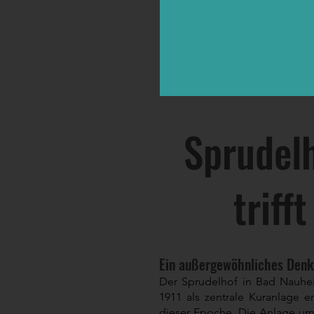
Sprudel
triff
Ein außergewöhnliches Denk
Der Sprudelhof in Bad Nauhe
1911 als zentrale Kuranlage e
dieser Epoche. Die Anlage umf