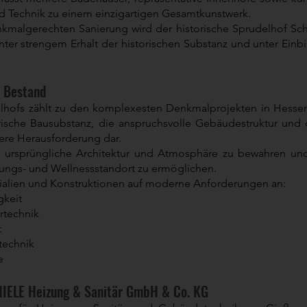
nd Technik zu einem einzigartigen Gesamtkunstwerk.
algerechten Sanierung wird der historische Sprudelhof Schri
unter strengem Erhalt der historischen Substanz und unter Ein
m Bestand
delhofs zählt zu den komplexesten Denkmalprojekten in Hesse
torische Bausubstanz, die anspruchsvolle Gebäudestruktur un
re Herausforderung dar.
e ursprüngliche Architektur und Atmosphäre zu bewahren und
dungs- und Wellnessstandort zu ermöglichen.
erialien und Konstruktionen auf moderne Anforderungen an:
gkeit
rtechnik
t
technik
e
THIELE Heizung & Sanitär GmbH & Co. KG