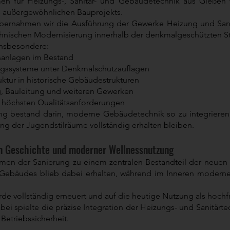
en für Heizungs-, Sanitär- und Gebäudetechnik aus Gießen
s außergewöhnlichen Bauprojekts.
bernahmen wir die Ausführung der Gewerke Heizung und Sanit
echnischen Modernisierung innerhalb der denkmalgeschützten St
insbesondere:
sanlagen im Bestand
ngssysteme unter Denkmalschutzauflagen
ruktur in historische Gebäudestrukturen
 Bauleitung und weiteren Gewerken
 höchsten Qualitätsanforderungen
g bestand darin, moderne Gebäudetechnik so zu integrieren, 
ng der Jugendstilräume vollständig erhalten bleiben.
n Geschichte und moderner Wellnessnutzung
en der Sanierung zu einem zentralen Bestandteil der neuen 
s Gebäudes blieb dabei erhalten, während im Inneren modern
de vollständig erneuert und auf die heutige Nutzung als hoch
ei spielte die präzise Integration der Heizungs- und Sanitärt
 Betriebssicherheit.