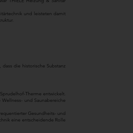
 war THIELE Heizung & Sanitär
ärtechnik und leisteten damit
ruktur.
dass die historische Substanz
Sprudelhof-Therme entwickelt.
e Wellness- und Saunabereiche
frequentierter Gesundheits- und
echnik eine entscheidende Rolle