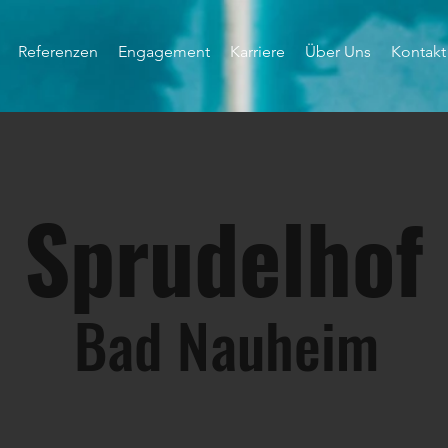
Referenzen
Engagement
Karriere
Über Uns
Kontakt
Sprudelhof
Bad Nauheim