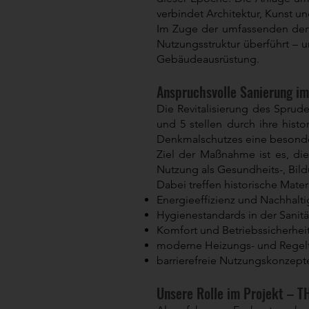
verbindet Architektur, Kunst u
Im Zuge der umfassenden denkm
Nutzungsstruktur überführt – 
Gebäudeausrüstung.
Anspruchsvolle Sanierung i
Die Revitalisierung des Spru
und 5 stellen durch ihre his
Denkmalschutzes eine besonde
Ziel der Maßnahme ist es, di
Nutzung als Gesundheits-, Bil
Dabei treffen historische Mat
Energieeffizienz und Nachhalti
Hygienestandards in der Sanitä
Komfort und Betriebssicherhei
moderne Heizungs- und Regel
barrierefreie Nutzungskonzept
Unsere Rolle im Projekt – 