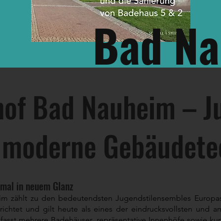
Bad N
hof Bad Nauheim – Ju
t moderne Gebäudete
mal in neuem Glanz
im zählt zu den bedeutendsten Jugendstilensembles Europas
rrichtet und gilt heute als eines der eindrucksvollsten und
asst mehrere Badehäuser, repräsentative Innenhöfe sowie kun