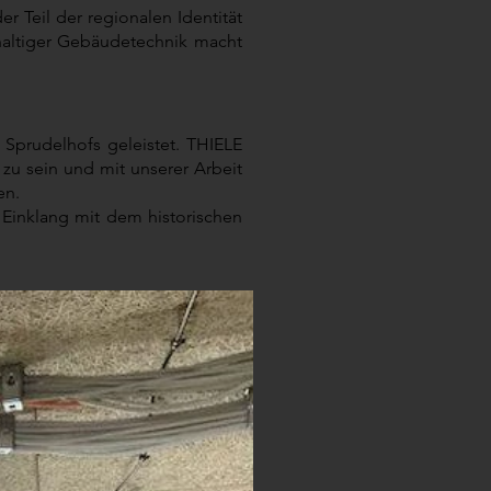
r Teil der regionalen Identität
haltiger Gebäudetechnik macht
Sprudelhofs geleistet. THIELE
zu sein und mit unserer Arbeit
en.
 Einklang mit dem historischen