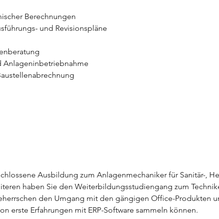
nischer Berechnungen
usführungs- und Revisionspläne
g
enberatung 
 Anlageninbetriebnahme
Baustellenabrechnung
schlossene Ausbildung zum Anlagenmechaniker für Sanitär-, He
iteren haben Sie den Weiterbildungsstudiengang zum Techniker
beherrschen den Umgang mit den gängigen Office-Produkten u
hon erste Erfahrungen mit ERP-Software sammeln können.