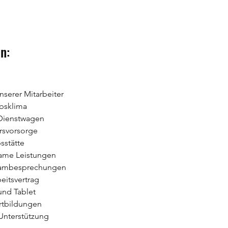
n:
serer Mitarbeiter
ebsklima
-Dienstwagen
ersvorsorge
sstätte
ame Leistungen
eambesprechungen
eitsvertrag
und Tablet
rtbildungen
nterstützung