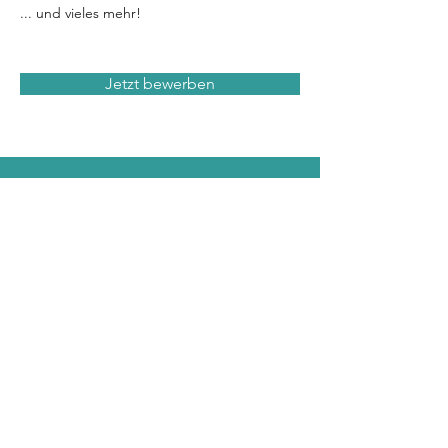
... und vieles mehr!
Jetzt bewerben
Menü
Karriere
Unsere Leistungen
Über uns
Kontakt
Impressum
Datenschutzhinweise
Bürozeiten
Mo-Do: 8 bis 17 Uhr