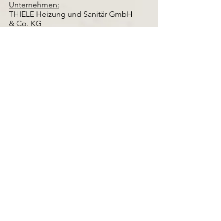
Unternehmen:
THIELE Heizung und Sanitär GmbH
& Co. KG
Standort:
Gießen, Hessen
Vertragsart:
Vollzeit
Unbefristet
Einstiegsdatum:
zum nächstmöglichen Zeitpunkt
Bewerbung
schriftlich, bevorzugt per Mail
bewerbung@thiele-giessen.de
Menü
Karriere
Unsere Leistungen