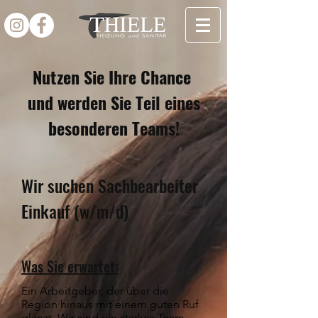
Nutzen Sie Ihre Chance
und werden Sie Teil eines
besonderen Teams!
Wir suchen Sachbearbeiter
Einkauf (w/m/d)
Was Sie erwartet:
Ein Arbeitgeber, der über die
Region hinaus mit einem guten Ruf
glänzt. Wir sind ein starkes Team,