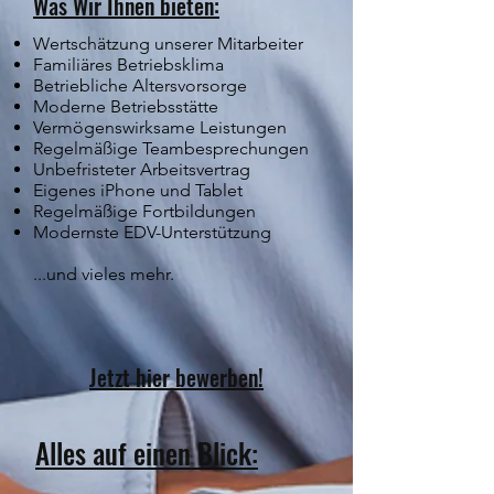
Was Wir Ihnen bieten:
Wertschätzung unserer Mitarbeiter
Familiäres Betriebsklima
Betriebliche Altersvorsorge
Moderne Betriebsstätte
Vermögenswirksame Leistungen
Regelmäßige Teambesprechungen
Unbefristeter Arbeitsvertrag
Eigenes iPhone und Tablet
Regelmäßige Fortbildungen
Modernste EDV-Unterstützung
...und vieles mehr.
Jetzt hier bewerben!
Alles auf einen Blick: