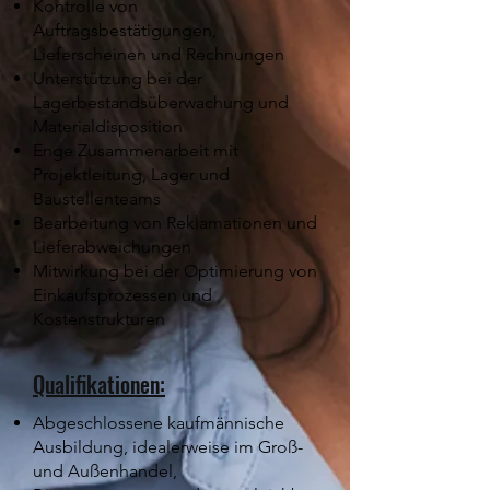
Kontrolle von
Auftragsbestätigungen,
Lieferscheinen und Rechnungen
Unterstützung bei der
Lagerbestandsüberwachung und
Materialdisposition
Enge Zusammenarbeit mit
Projektleitung, Lager und
Baustellenteams
Bearbeitung von Reklamationen und
Lieferabweichungen
Mitwirkung bei der Optimierung von
Einkaufsprozessen und
Kostenstrukturen
Qualifikationen:
Abgeschlossene kaufmännische
Ausbildung, idealerweise im Groß-
und Außenhandel,