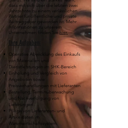
dass mit sich über die letzten zwei
Jahrzehnte zu einem verlässlichen
Partner für öffentliche und private
Auftraggeber geworden ist. Mehr
Informationen zu unserem
Unternehmen finden Sie
hier.
Ihre Aufgaben:
Operative Abwicklung des Einkaufs
von Materialien und
Dienstleistungen im SHK-Bereich
Einholung und Vergleich von
Angeboten sowie
Preisverhandlungen mit Lieferanten
Bestellung, Terminüberwachung
und Nachverfolgung von
Lieferungen
Pflege von Lieferanten- und
Artikeldaten im
Warenwirtschaftssystem