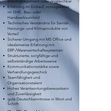
Büromanagement oder vergleichbar
Erfahrung im Einkauf, vorzugsweise
im SHK-, Bau- oder
Handwerksumfeld
Technisches Verständnis für Sanitär-,
Heizungs- und Klimaprodukte von
Vorteil
Sicherer Umgang mit MS Office und
idealerweise Erfahrung mit
ERP-/Warenwirtschaftssystemen
Strukturierte, sorgfältige und
selbstständige Arbeitsweise
Kommunikationsstärke sowie
Verhandlungsgeschick
Teamfähigkeit und
Organisationstalent
Hohes Verantwortungsbewusstsein
und Zuverlässigkeit
gute Deutschkenntnisse in Wort und
Schrift